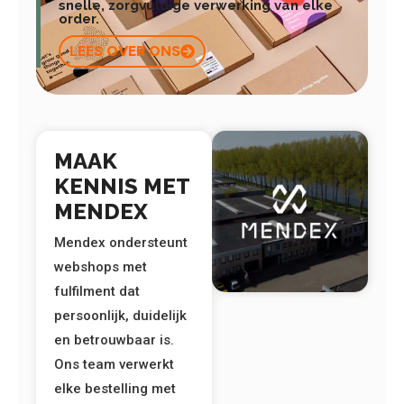
snelle, zorgvuldige verwerking van elke
order.
LEES OVER ONS
MAAK
KENNIS MET
MENDEX
Mendex ondersteunt
webshops met
fulfilment dat
persoonlijk, duidelijk
en betrouwbaar is.
Ons team verwerkt
elke bestelling met