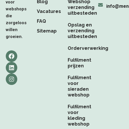
Blog
Webshop
voor
info@men
verzending
webshops
Vacatures
uitbesteden
die
FAQ
zorgeloos
Opslag en
willen
verzending
Sitemap
uitbesteden
groeien.
Orderverwerking
F
L
I
a
i
n
Fulfilment
c
n
s
prijzen
e
k
t
b
e
a
Fulfilment
o
d
g
voor
o
i
r
sieraden
k
n
a
webshop
m
Fulfilment
voor
kleding
webshop