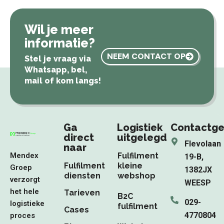
Wil je meer
informatie?
NEEM CONTACT OP
Stel je vraag via
Whatsapp, bel,
mail of kom langs!
Ga
Logistiek
Contactg
direct
uitgelegd
Flevolaan
naar
Mendex
Fulfilment
19-B,
Fulfilment
kleine
Groep
1382JX
diensten
webshop
verzorgt
WEESP
het hele
Tarieven
B2C
029-
logistieke
fulfilment
Cases
4770804
proces