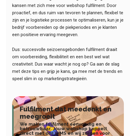
kansen met zich mee voor webshop fulfilment. Door
proactief, en dus ruim van tevoren te plannen, flexibel te
zijn en je logistieke processen te optimaliseren, kun je je
bedrijf voorbereiden op de piekperiodes en je klanten
een positieve ervaring meegeven.
Dus: succesvolle seizoensgebonden fulfilment draait
om voorbereiding, flexibiliteit en een best wel wat
creativiteit. Dus waar wacht je nog op? Ga aan de slag
met deze tips en grijp je kans, ga mee met de trends en
speel slim in op marketingstrategieën.
Fulfilment dat meedenkt en
meegroeit
We maken fulfilment eenvoudig en
betrouwbaar. Jouw webshop koppelt
direct met ons WMS en wij zorgen voor