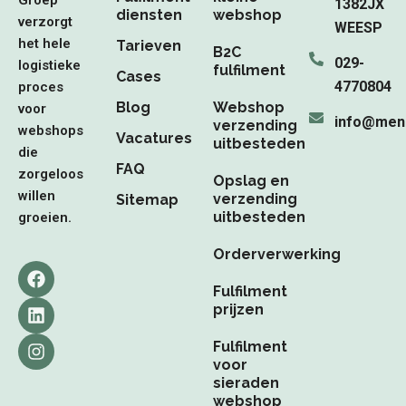
Groep
1382JX
diensten
webshop
verzorgt
WEESP
het hele
Tarieven
B2C
029-
logistieke
fulfilment
Cases
4770804
proces
Blog
Webshop
voor
info@men
verzending
webshops
Vacatures
uitbesteden
die
FAQ
zorgeloos
Opslag en
willen
verzending
Sitemap
uitbesteden
groeien.
Orderverwerking
F
L
I
a
i
n
Fulfilment
c
n
s
prijzen
e
k
t
b
e
a
Fulfilment
o
d
g
voor
o
i
r
sieraden
k
n
a
webshop