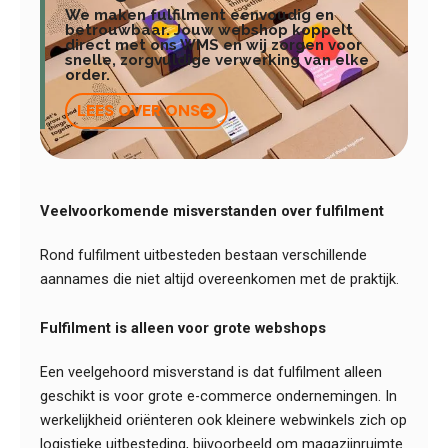
We maken fulfilment eenvoudig en
betrouwbaar. Jouw webshop koppelt
direct met ons WMS en wij zorgen voor
snelle, zorgvuldige verwerking van elke
order.
LEES OVER ONS
Veelvoorkomende misverstanden over fulfilment
Rond fulfilment uitbesteden bestaan verschillende
aannames die niet altijd overeenkomen met de praktijk.
Fulfilment is alleen voor grote webshops
Een veelgehoord misverstand is dat fulfilment alleen
geschikt is voor grote e-commerce ondernemingen. In
werkelijkheid oriënteren ook kleinere webwinkels zich op
logistieke uitbesteding, bijvoorbeeld om magazijnruimte