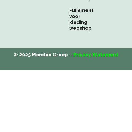
m
Fulfilment
voor
kleding
webshop
© 2025 Mendex Groep –
Privacy Statement