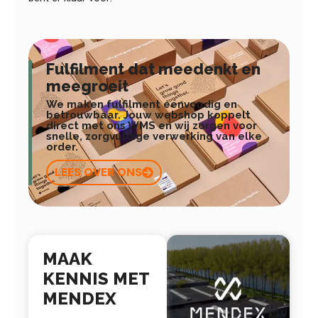
Fulfilment dat meedenkt en
meegroeit
We maken fulfilment eenvoudig en
betrouwbaar. Jouw webshop koppelt
direct met ons WMS en wij zorgen voor
snelle, zorgvuldige verwerking van elke
order.
LEES OVER ONS
MAAK
KENNIS MET
MENDEX