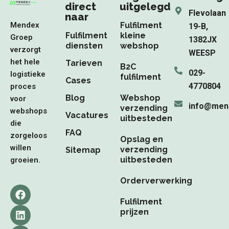
direct
uitgelegd
Flevolaan
naar
Mendex
Fulfilment
19-B,
Fulfilment
kleine
Groep
1382JX
diensten
webshop
verzorgt
WEESP
het hele
Tarieven
B2C
029-
logistieke
fulfilment
Cases
4770804
proces
Blog
Webshop
voor
info@men
verzending
webshops
Vacatures
uitbesteden
die
FAQ
zorgeloos
Opslag en
willen
verzending
Sitemap
uitbesteden
groeien.
Orderverwerking
F
L
I
a
i
n
Fulfilment
c
n
s
prijzen
e
k
t