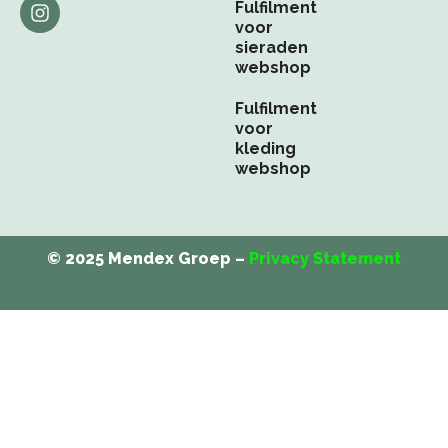
b
e
a
Fulfilment
o
d
g
voor
o
i
r
sieraden
k
n
a
webshop
m
Fulfilment
voor
kleding
webshop
© 2025 Mendex Groep –
Privacy Statement