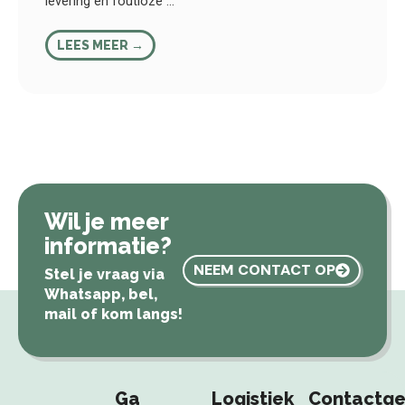
levering en foutloze ...
LEES MEER →
Wil je meer
informatie?
NEEM CONTACT OP
Stel je vraag via
Whatsapp, bel,
mail of kom langs!
Ga
Logistiek
Contactg