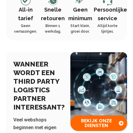
All-in
Snelle
Geen
Persoonlijke
tarief
retouren
minimum
service
Geen
Binnen 1
Start klein,
Altijd korte
verrassingen.
werkdag.
groei door.
lijntjes.
WANNEER
WORDT EEN
THIRD PARTY
LOGISTICS
PARTNER
INTERESSANT?
Veel webshops
BEKIJK ONZE
DIENSTEN
beginnen met eigen