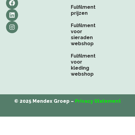
a
i
n
Fulfilment
c
n
s
prijzen
e
k
t
b
e
a
Fulfilment
o
d
g
voor
o
i
r
sieraden
k
n
a
webshop
m
Fulfilment
voor
kleding
webshop
© 2025 Mendex Groep –
Privacy Statement