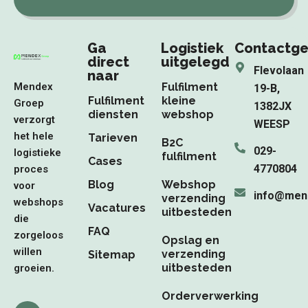
Ga
Logistiek
Contactg
direct
uitgelegd
Flevolaan
naar
Mendex
Fulfilment
19-B,
Fulfilment
kleine
Groep
1382JX
diensten
webshop
verzorgt
WEESP
het hele
Tarieven
B2C
029-
logistieke
fulfilment
Cases
4770804
proces
Blog
Webshop
voor
info@men
verzending
webshops
Vacatures
uitbesteden
die
FAQ
zorgeloos
Opslag en
willen
verzending
Sitemap
uitbesteden
groeien.
Orderverwerking
F
L
I