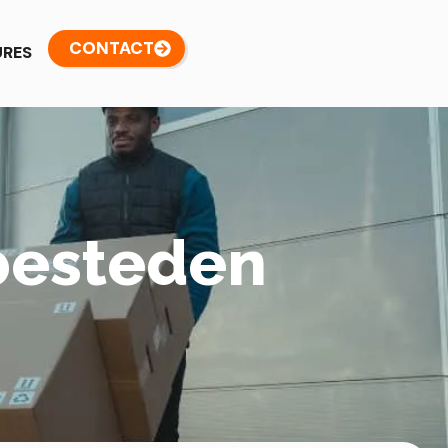
CONTACT
URES
besteden