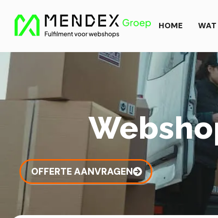
Ga
naar
HOME
WAT 
de
inhoud
Webshop
OFFERTE AANVRAGEN