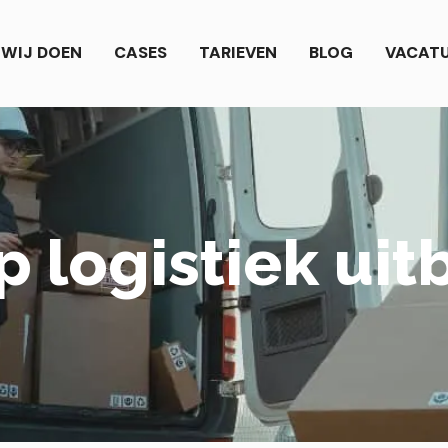
WIJ DOEN
CASES
TARIEVEN
BLOG
VACAT
 logistiek uit