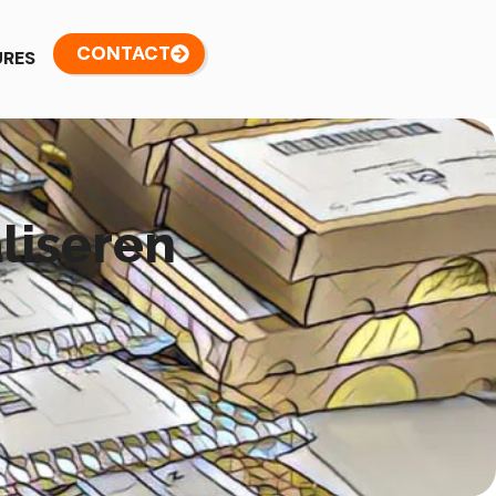
CONTACT
URES
liseren