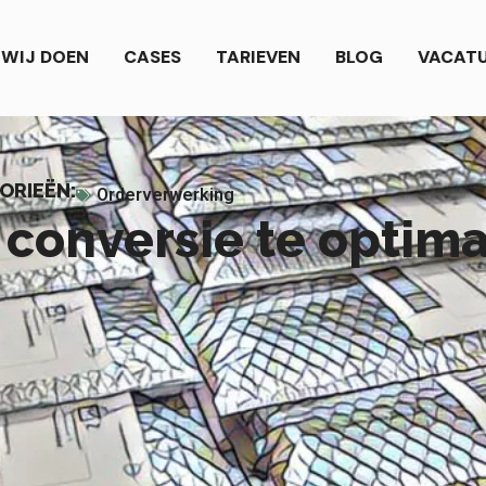
WIJ DOEN
CASES
TARIEVEN
BLOG
VACAT
ORIEËN:
Orderverwerking
 conversie te optima