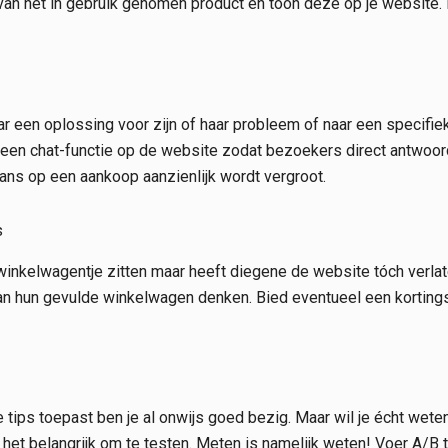
an het in gebruik genomen product en toon deze op je website. 
 een oplossing voor zijn of haar probleem of naar een specifiek
een chat-functie op de website zodat bezoekers direct antwoord
ans op een aankoop aanzienlijk wordt vergroot.
s
winkelwagentje zitten maar heeft diegene de website tóch verla
an hun gevulde winkelwagen denken. Bied eventueel een korting
 tips toepast ben je al onwijs goed bezig. Maar wil je écht wet
et belangrijk om te testen. Meten is namelijk weten! Voer A/B t