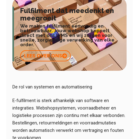
Fulfilment dat meedenkt en
meegroeit
We maken fulfilment eenvoudig en
betrouwbaar. Jouw webshop koppelt
direct met ons WMS en wij zorgen voor
snelle, zorgvuldige verwerking van elke
order.
LEES OVER ONS
De rol van systemen en automatisering
E-fulfilment is sterk afhankelijk van software en
integraties. Webshopsystemen, voorraadbeheer en
logistieke processen zijn continu met elkaar verbonden.
Bestellingen, retourmeldingen en voorraadmutaties
worden automatisch verwerkt om vertraging en fouten
te voorkomen.