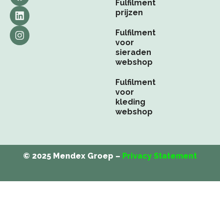
a
i
n
Fulfilment
c
n
s
prijzen
e
k
t
b
e
a
Fulfilment
o
d
g
voor
o
i
r
sieraden
k
n
a
webshop
m
Fulfilment
voor
kleding
webshop
© 2025 Mendex Groep –
Privacy Statement