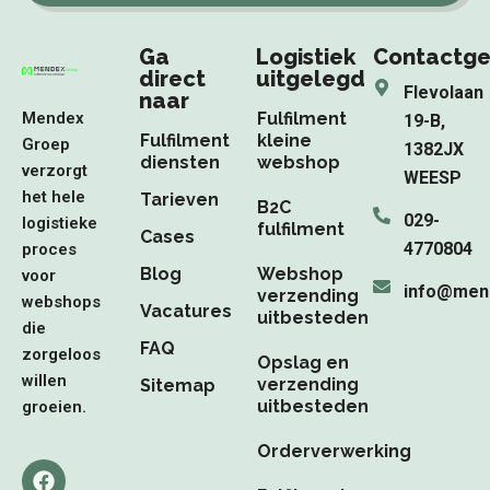
Ga
Logistiek
Contactg
direct
uitgelegd
Flevolaan
naar
Mendex
Fulfilment
19-B,
Fulfilment
kleine
Groep
1382JX
diensten
webshop
verzorgt
WEESP
het hele
Tarieven
B2C
029-
logistieke
fulfilment
Cases
4770804
proces
Blog
Webshop
voor
info@men
verzending
webshops
Vacatures
uitbesteden
die
FAQ
zorgeloos
Opslag en
willen
verzending
Sitemap
uitbesteden
groeien.
Orderverwerking
F
L
I