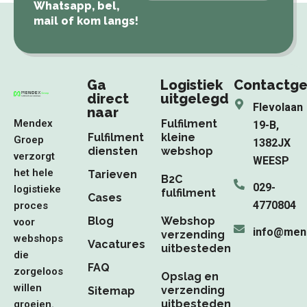
Whatsapp, bel,
mail of kom langs!
Ga
Logistiek
Contactg
direct
uitgelegd
Flevolaan
naar
Mendex
Fulfilment
19-B,
Fulfilment
kleine
Groep
1382JX
diensten
webshop
verzorgt
WEESP
het hele
Tarieven
B2C
029-
logistieke
fulfilment
Cases
4770804
proces
Blog
Webshop
voor
info@men
verzending
webshops
Vacatures
uitbesteden
die
FAQ
zorgeloos
Opslag en
willen
verzending
Sitemap
uitbesteden
groeien.