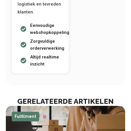
logistiek en tevreden
klanten.
Eenvoudige
webshopkoppeling
Zorgvuldige
orderverwerking
Altijd realtime
inzicht
GERELATEERDE ARTIKELEN
Fulfilment