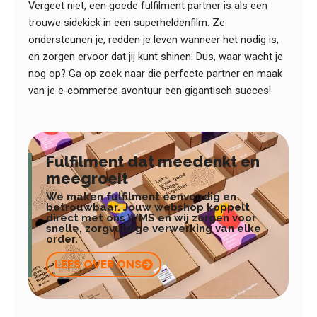
Vergeet niet, een goede fulfilment partner is als een
trouwe sidekick in een superheldenfilm. Ze
ondersteunen je, redden je leven wanneer het nodig is,
en zorgen ervoor dat jij kunt shinen. Dus, waar wacht je
nog op? Ga op zoek naar die perfecte partner en maak
van je e-commerce avontuur een gigantisch succes!
Fulfilment dat meedenkt en
meegroeit
We maken fulfilment eenvoudig en
betrouwbaar. Jouw webshop koppelt
direct met ons WMS en wij zorgen voor
snelle, zorgvuldige verwerking van elke
order.
LEES OVER ONS