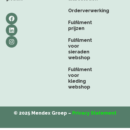
Orderverwerking
F
L
I
a
i
n
Fulfilment
c
n
s
prijzen
e
k
t
b
e
a
Fulfilment
o
d
g
voor
o
i
r
sieraden
k
n
a
webshop
m
Fulfilment
voor
kleding
webshop
© 2025 Mendex Groep –
Privacy Statement