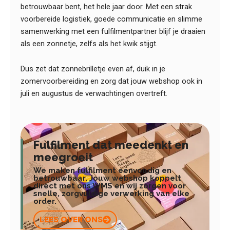
betrouwbaar bent, het hele jaar door. Met een strak
voorbereide logistiek, goede communicatie en slimme
samenwerking met een fulfilmentpartner blijf je draaien
als een zonnetje, zelfs als het kwik stijgt.
Dus zet dat zonnebrilletje even af, duik in je
zomervoorbereiding en zorg dat jouw webshop ook in
juli en augustus de verwachtingen overtreft.
Fulfilment dat meedenkt en
meegroeit
We maken fulfilment eenvoudig en
betrouwbaar. Jouw webshop koppelt
direct met ons WMS en wij zorgen voor
snelle, zorgvuldige verwerking van elke
order.
LEES OVER ONS