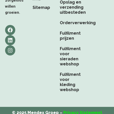
zorgeloos
Opslag en
willen
verzending
Sitemap
uitbesteden
groeien.
Orderverwerking
F
L
I
a
i
n
Fulfilment
c
n
s
prijzen
e
k
t
b
e
a
Fulfilment
o
d
g
voor
o
i
r
sieraden
k
n
a
webshop
m
Fulfilment
voor
kleding
webshop
© 2025 Mendex Groep –
Privacy Statement