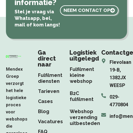
informatie?
NEEM CONTACT OP
Stel je vraag via
Whatsapp, bel,
mail of kom langs!
Ga
Logistiek
Contactg
direct
uitgelegd
Flevolaan
naar
Mendex
Fulfilment
19-B,
Fulfilment
kleine
Groep
1382JX
diensten
webshop
verzorgt
WEESP
het hele
Tarieven
B2C
029-
logistieke
fulfilment
Cases
4770804
proces
Blog
Webshop
voor
info@men
verzending
webshops
Vacatures
uitbesteden
die
FAQ