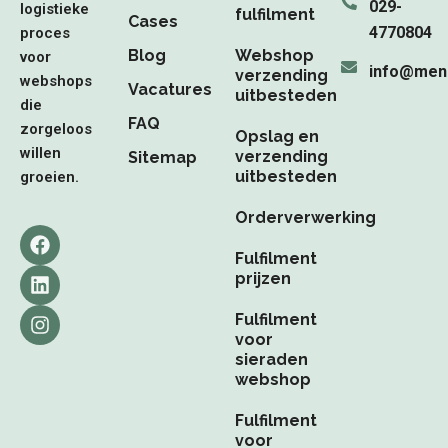
029-
logistieke
fulfilment
Cases
4770804
proces
Blog
Webshop
voor
info@men
verzending
webshops
Vacatures
uitbesteden
die
FAQ
zorgeloos
Opslag en
willen
verzending
Sitemap
uitbesteden
groeien.
Orderverwerking
F
L
I
a
i
n
Fulfilment
c
n
s
prijzen
e
k
t
b
e
a
Fulfilment
o
d
g
voor
o
i
r
sieraden
k
n
a
webshop
m
Fulfilment
voor