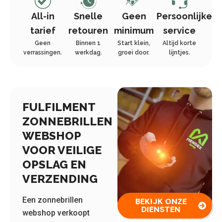
All-in
Snelle
Geen
Persoonlijke
tarief
retouren
minimum
service
Geen
Binnen 1
Start klein,
Altijd korte
verrassingen.
werkdag.
groei door.
lijntjes.
FULFILMENT
ZONNEBRILLEN
WEBSHOP
VOOR VEILIGE
OPSLAG EN
VERZENDING
Een zonnebrillen
BEKIJK ONZE
DIENSTEN
webshop verkoopt