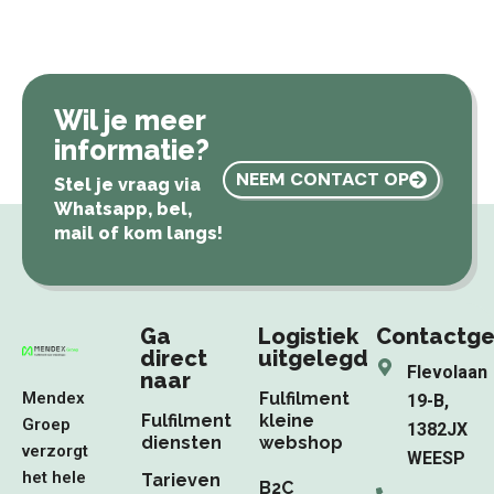
Wil je meer
informatie?
NEEM CONTACT OP
Stel je vraag via
Whatsapp, bel,
mail of kom langs!
Ga
Logistiek
Contactg
direct
uitgelegd
Flevolaan
naar
Mendex
Fulfilment
19-B,
Fulfilment
kleine
Groep
1382JX
diensten
webshop
verzorgt
WEESP
het hele
Tarieven
B2C